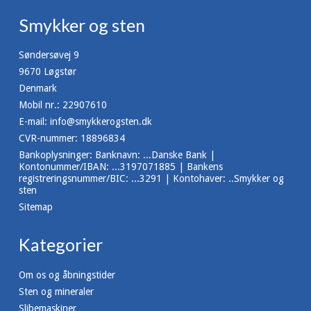
Smykker og sten
Søndersøvej 9
9670 Løgstør
Denmark
Mobil nr.
:
22907610
E-mail
:
info@smykkerogsten.dk
CVR-nummer
:
18896834
Bankoplysninger
:
Banknavn: ...Danske Bank |
Kontonummer/IBAN: ...3197071885 | Bankens
registreringsnummer/BIC: ...3291 | Kontohaver: ..Smykker og
sten
Sitemap
Kategorier
Om os og åbningstider
Sten og mineraler
Slibemaskiner