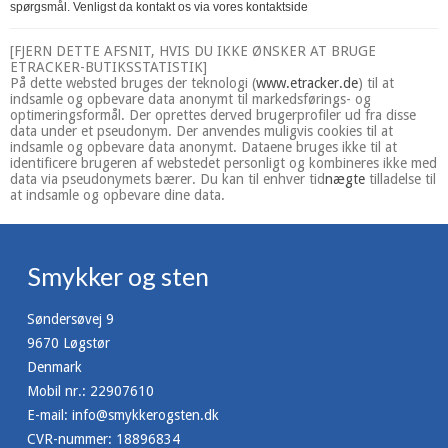
spørgsmål. Venligst da kontakt os via vores kontaktside
[FJERN DETTE AFSNIT, HVIS DU IKKE ØNSKER AT BRUGE
ETRACKER-BUTIKSSTATISTIK]
På dette websted bruges der teknologi (
www.etracker.de
) til at
indsamle og opbevare data anonymt til markedsførings- og
optimeringsformål. Der oprettes derved brugerprofiler ud fra disse
data under et pseudonym. Der anvendes muligvis cookies til at
indsamle og opbevare data anonymt. Dataene bruges ikke til at
identificere brugeren af webstedet personligt og kombineres ikke med
data via pseudonymets bærer. Du kan til enhver tid
nægte
tilladelse til
at indsamle og opbevare dine data.
Smykker og sten
Søndersøvej 9
9670 Løgstør
Denmark
Mobil nr.
:
22907610
E-mail
:
info@smykkerogsten.dk
CVR-nummer
:
18896834