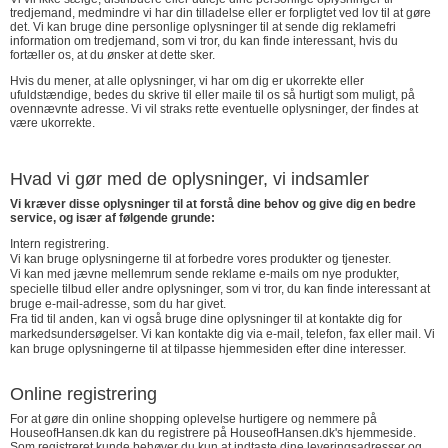
tredjemand, medmindre vi har din tilladelse eller er forpligtet ved lov til at gøre
det. Vi kan bruge dine personlige oplysninger til at sende dig reklamefri
information om tredjemand, som vi tror, ​​du kan finde interessant, hvis du
fortæller os, at du ønsker at dette sker.
Hvis du mener, at alle oplysninger, vi har om dig er ukorrekte eller
ufuldstændige, bedes du skrive til eller maile til os så hurtigt som muligt, på
ovennævnte adresse. Vi vil straks rette eventuelle oplysninger, der findes at
være ukorrekte.
Hvad vi gør med de oplysninger, vi indsamler
Vi kræver disse oplysninger til at forstå dine behov og give dig en bedre
service, og især af følgende grunde:
Intern registrering.
Vi kan bruge oplysningerne til at forbedre vores produkter og tjenester.
Vi kan med jævne mellemrum sende reklame e-mails om nye produkter,
specielle tilbud eller andre oplysninger, som vi tror, ​​du kan finde interessant at
bruge e-mail-adresse, som du har givet.
Fra tid til anden, kan vi også bruge dine oplysninger til at kontakte dig for
markedsundersøgelser. Vi kan kontakte dig via e-mail, telefon, fax eller mail. Vi
kan bruge oplysningerne til at tilpasse hjemmesiden efter dine interesser.
Online registrering
For at gøre din online shopping oplevelse hurtigere og nemmere på
HouseofHansen.dk kan du registrere på HouseofHansen.dk's hjemmeside.
Som registreret kunde behøver du kun at indtaste dine leveringsadresser og