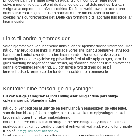
En cookie på ingen måde giver os adgang til din computer eller nogen
oplysninger om dig, andet end de data, du vælger at dele med os. Du kan
vælge at acceptere eller afvise cookies. De fleste webbrowsere accepterer
automatisk cookies, men du kan normalt ændre din browser til at afvise
cookies hvis du foretrækker det. Dette kan forhindre dig i at drage fuld fordel af
hjemmesiden.
Links til andre hjemmesider
Vores hjemmeside kan indeholde links til andre hjemmesider af interesse. Men
når du har brugt disse links til at forlade vores site, bør du bemærke, at vi ikke
har nogen kontrol over den anden hjemmeside. Derfor kan vi ikke være
ansvarlig for databeskyttelse og privatlivets fred af alle oplysninger, som du
giver samtidig besøger sådanne steder, og sådanne steder er ikke omfattet af
denne fortrolighedserklæring. Du bør udvise forsigtighed og se på
fortrolighedserklæring gælder for den pågældende hjemmeside.
Kontroler dine personlige oplysninger
Du kan vælge at begrænse indsamling eller brug af dine personlige
oplysninger på følgende måder:
når du bliver bedt om at udfylde en formular på hjemmesiden, se efter feltet,
som du kan klikke på for at angive, at du ikke ønsker, at oplysningerne skal
bruges af nogen til direkte markedsføring
hvis du tidligere har aftalt at vi bruger dine personlige oplysninger til direkte
markedsføring, kan du ændre dit sind til enhver tid ved at skrive til eller e-maile
til os på
info@HouseofHansen.dk
Vi vil ikke sælge, distribuere eller udleje dine personlige oplysninger til