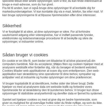
specielle tilbud eller andre oplysninger, som vi tror, ​​du kan finde interessant at
bruge e-mail-adresse, som du har givet.
Fra tid til anden, kan vi også bruge dine oplysninger til at kontakte dig for
markedsundersøgelser. Vi kan kontakte dig via e-mail, telefon, fax eller mail. Vi
kan bruge oplysningerne til at tilpasse hjemmesiden efter dine interesser.
Sikkerhed
Vi er forpligtet til at sikre, at dine oplysninger er sikre. For at forhindre
uautoriseret adgang eller videregivelse, har vi indført passende fysiske,
elektroniske og ledelsesmæssige procedurer til at beskytte og sikre de
oplysninger, vi indsamler online.
Sådan bruger vi cookies
En cookie er en lille fil, som beder om tilladelse til at blive placeret på din
computers harddisk. Når du accepterer, tilføjes filen og cookien hjælper med at
analysere webtrafik eller fortæller dig, når du besøger et bestemt websted.
Cookies tillader web applikationer at svare dig som enkeltperson. Den web-
applikation kan skræddersy sine operationer til dine behov, sympatier og
antipatier ved at indsamle og huske oplysninger om dine præferencer.
Vi bruger logstatistik til at identificere, hvilke sider der bliver brugt. Dette
hjælper os med at analysere data om webside trafik og forbedre vores
hjemmeside for at skræddersy den til kundernes behov. Vi bruger kun disse
oplysninger til statistiske analyseformål og derefter data er fjernet fra systemet.
Samlet set hjælper cookies os med at give dig en bedre hjemmeside, som
giver os mulighed for at overvåge hvilke sider du finde nyttige, og som du ikke.