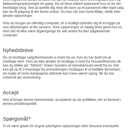
faktureringsoplysninger én gang. De vil blive sikkert opbevaret hos os for din
fremtidige brug. Ved at oprette dig med dit navn og et password efter eget valg,
kan du få adgang til din konto online. Du kan når som helst tilføje, slette eller
ændre oplysninger.
Hvis du bruger en offentlig computer, vil vi kraftigt opfordre dig til at logge ud
ved afslutningen af ​​din session. Dine oplysninger vil stadig blive gemt hos os,
men det vil ikke være tilgængelige for alle andre fra den pågældende
computer.
Nyhedsbreve
Du vil modtage salgsfremmende e-mails fra os, hvis du har bedt om at
modtage dem. Hvis du ikke ønsker at modtage e-mail fra HouseofHansen.dk
kan du klikke på " Afmeld " linket i bunden af nyhedsbrevet sendt fra os. Der
kan gå op til 3 hverdage fra anmodningen modtages til at fuldføre fjernelsen,
da nogle af vores kampagner allerede kan have været i gang, før du har
indsendt din anmodning.
Accept
Ved at bruge denne hjemmeside, accepterer du de politikker, der er fremsat i
denne privatlivspolitik .
Spørgsmål?
Vi vil være glade for at give yderligere oplysninger eller besvare eventuelle